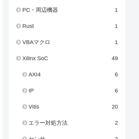
PC・周辺機器
1
Rust
1
VBAマクロ
1
Xilinx SoC
49
AXI4
6
IP
6
Vitis
20
エラー対処方法
2
センサ
2