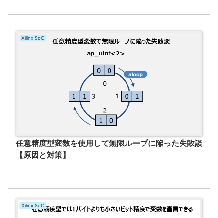
Xilinx SoC
任意精度型変数を使用して無限ループに陥った失敗談
【原因と対策】
Xilinx SoC