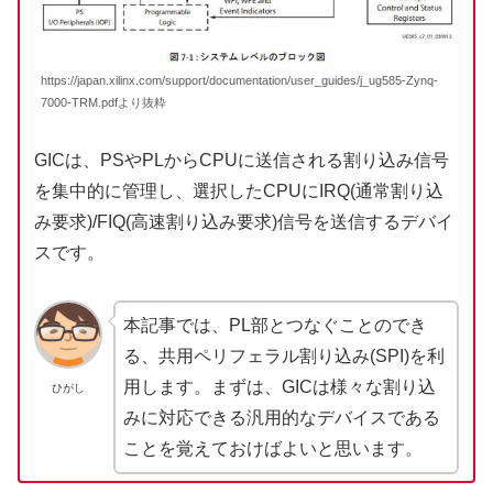
https://japan.xilinx.com/support/documentation/user_guides/j_ug585-Zynq-
7000-TRM.pdfより抜粋
GICは、PSやPLからCPUに送信される割り込み信号
を集中的に管理し、選択したCPUにIRQ(通常割り込
み要求)/FIQ(高速割り込み要求)信号を送信するデバイ
スです。
本記事では、PL部とつなぐことのでき
る、共用ペリフェラル割り込み(SPI)を利
用します。まずは、GICは様々な割り込
ひがし
みに対応できる汎用的なデバイスである
ことを覚えておけばよいと思います。