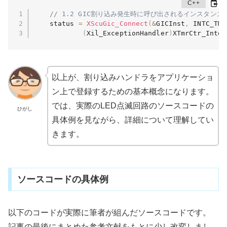
// 1.2 GIC割り込み発生時に呼び出されるインスタ
    status 
=
XScuGic_Connect
(
&
GICInst
,
 INTC_TMR
(
Xil_ExceptionHandler
)
XTmrCtr_Inter
以上が、割り込みハンドラをアプリケーショ
ン上で登録するための基本概念になります。
では、実際のLED点滅回路のソースコードの
ひがし
具体例を見ながら、詳細について理解してい
きます。
ソースコードの具体例
以下のコードが実際に筆者が組んだソースコードです。
記事の最後にまとめた参考文献をもとに少し改変しまし