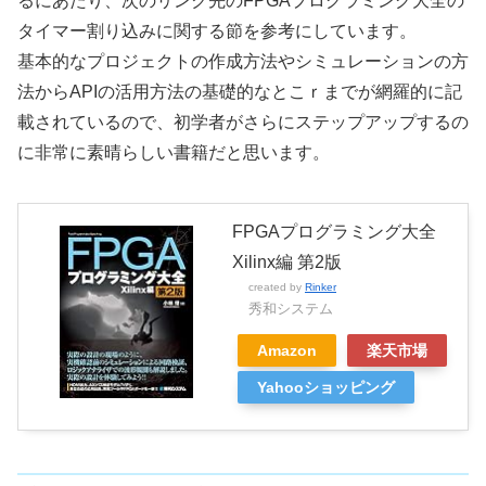
るにあたり、次のリンク先のFPGAプログラミング大全の
タイマー割り込みに関する節を参考にしています。
基本的なプロジェクトの作成方法やシミュレーションの方
法からAPIの活用方法の基礎的なとこｒまでが網羅的に記
載されているので、初学者がさらにステップアップするの
に非常に素晴らしい書籍だと思います。
FPGAプログラミング大全
Xilinx編 第2版
created by
Rinker
秀和システム
Amazon
楽天市場
Yahooショッピング