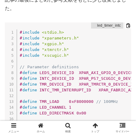
た。
#
include
<stdio.h>
#
include
"xparameters.h"
#
include
"xgpio.h"
#
include
"xtmrctr.h"
#
include
"xscugic.h"
// Parameter definitions
#
define
LEDS_DEVICE_ID
XPAR_AXI_GPIO_0_DEVICE_
#
define
INTC_DEVICE_ID
XPAR_PS7_SCUGIC_0_DEVIC
#
define
TMR_DEVICE_ID
XPAR_TMRCTR_0_DEVICE_ID
#
define
INTC_TMR_INTERRUPT_ID
XPAR_FABRIC_AXI
#
define
TMR_LOAD
0xF8000000
// 100MHz
#
define
LED_CHANNEL
1
#
define
LED_DIRECTMASK
0x00
XGpio LEDInst
;
XScuGic GICInst
;
メニュー
ホーム
検索
トップ
サイドバー