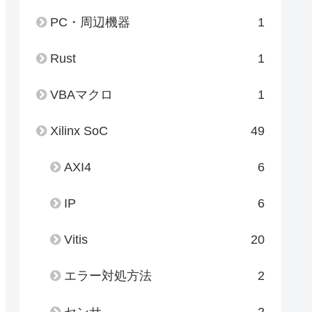
PC・周辺機器
1
Rust
1
VBAマクロ
1
Xilinx SoC
49
AXI4
6
IP
6
Vitis
20
エラー対処方法
2
センサ
2