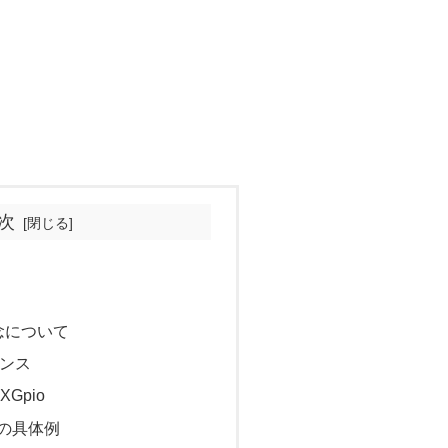
次
念について
タンス
Gpio
の具体例