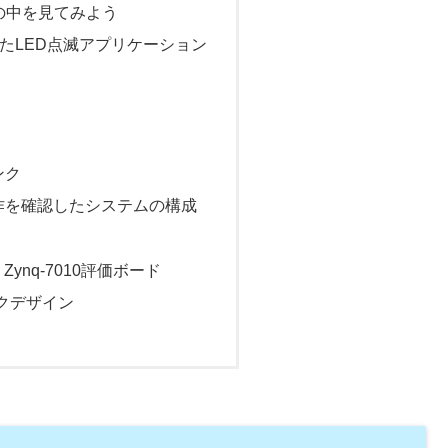
Iの中を見てみよう
いたLED点滅アプリケーション
ンク
作を確認したシステムの構成
 Zynq-7010評価ボード
ックデザイン