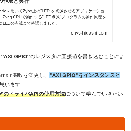
の作成と実行 –
ivadoを用いてZybo上の"LED"を点滅させるアプリケーショ
Zynq CPUで動作する”LED点滅”プログラムの動作原理を
にLEDの点滅まで確認しました。
phys-higashi.com
、
”AXI GPIO”
のレジスタに直接値を書き込むことによ
ain関数を変更し、
”AXI GPIO”をインスタンスと
思います。
IO”のドライバAPIの使用方法
について学んでいきたい