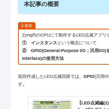
本記事の概要
概要
Zynq内のCPUにて動作するLED点滅ア
① インスタンス
という概念について
② GPIO(General-Purpose I/O；汎用I/O
Interface)の使用方法
前回作成したLED点滅回路では、
GPIO
(汎用
す。
【LED点滅編(2