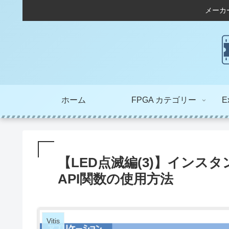
メーカ
ホーム
FPGA カテゴリー
E
【LED点滅編(3)】インス
API関数の使用方法
Vitis