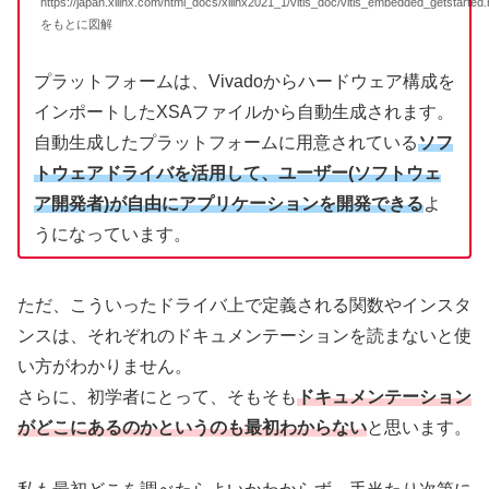
https://japan.xilinx.com/html_docs/xilinx2021_1/vitis_doc/vitis_embedded_getstarted.
をもとに図解
プラットフォームは、Vivadoからハードウェア構成を
インポートしたXSAファイルから自動生成されます。
自動生成したプラットフォームに用意されている
ソフ
トウェアドライバを活用して、ユーザー(ソフトウェ
ア開発者)が自由にアプリケーションを開発できる
よ
うになっています。
ただ、こういったドライバ上で定義される関数やインスタ
ンスは、それぞれのドキュメンテーションを読まないと使
い方がわかりません。
さらに、初学者にとって、そもそも
ドキュメンテーション
がどこにあるのかというのも最初わからない
と思います。